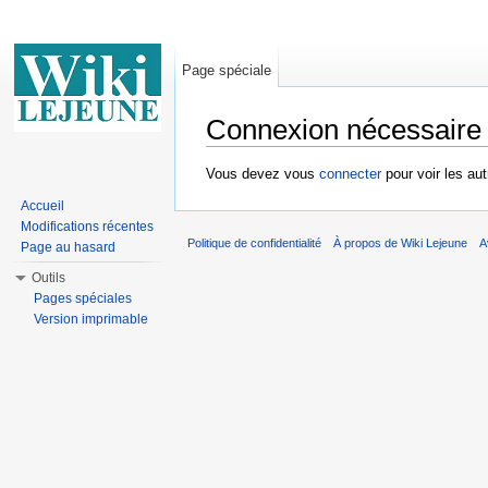
Page spéciale
Connexion nécessaire
Aller à :
Navigation
,
rechercher
Vous devez vous
connecter
pour voir les au
Accueil
Modifications récentes
Politique de confidentialité
À propos de Wiki Lejeune
A
Page au hasard
Outils
Pages spéciales
Version imprimable